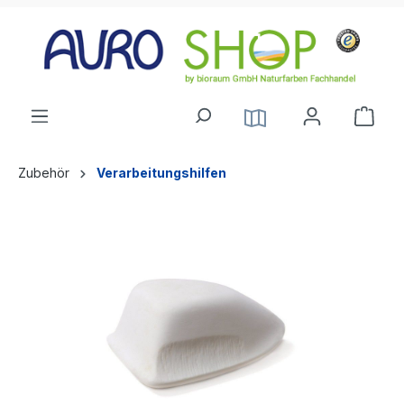
alt springen
Zubehör
Verarbeitungshilfen
Bildergalerie überspringen