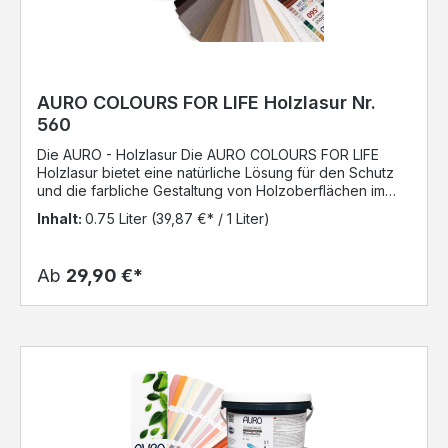
Ökostrom
AURO COLOURS FOR LIFE Holzlasur Nr.
560
Die AURO - Holzlasur Die AURO COLOURS FOR LIFE
Holzlasur bietet eine natürliche Lösung für den Schutz
und die farbliche Gestaltung von Holzoberflächen im
Innen- und Außenbereich. Die wasserbasierte Lasur ist
Inhalt:
0.75 Liter
(39,87 €* / 1 Liter)
lösemittelfrei, nahezu geruchslos und daher besonders
angenehm in der Verarbeitung – auch in sensiblen
Wohnbereichen. Mit insgesamt 65 modernen Farbtönen
Ab
29,90 €*
lässt sich jede Holzoberfläche individuell gestalten. Die
Lasur erzeugt ein seidenmattes Finish und hebt die
natürliche Struktur des Holzes hervor, ohne die
Atmungsaktivität zu beeinträchtigen. Sie schützt das
Holz zuverlässig vor Witterungseinflüssen und
Vergrauung. Dank der schnellen Trocknung kann zügig
gearbeitet werden. In der Regel sind zwei Anstriche
ausreichend, um eine gleichmäßige, langlebige
Schutzschicht aufzubauen. Die Holzmaserung bleibt
dabei sichtbar und sorgt für ein hochwertiges,