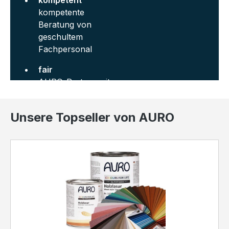
kompetent
kompetente
Beratung von
geschultem
Fachpersonal
fair
AURO-Partner mit
hervorragenden
Bewertungen
Unsere Topseller von AURO
zuverlässig
zertifizierter Shop
aktuelles
Vollsortiment
verantwortungsbewusst
Klimaneutraler
Versand 100 %