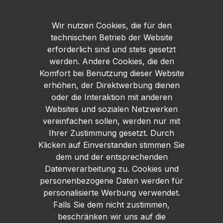
345 zur strukturgebenden Gestaltung aus.
Bei Bedarf kann nochmals mit AURO Profi-
Kalkfeinputz Nr. 345 oder mit Profi Kalkfarbe
Wir nutzen Cookies, die für den
Nr. 344 überarbeitet werden. Zwischen den
technischen Betrieb der Website
einzelnen Anstrichen mindestens 24
Stunden Trocknungszeit einhalten.
erforderlich sind und stets gesetzt
Auftragsverfahren Verarbeitungstemperatur
werden. Andere Cookies, die den
mindestens 8 °C. Zügig und gleichmäßig
Komfort bei Benutzung dieser Website
streichen oder rollen. Je nach
Untergrundsaugfähigkeit ggf. mit maximal 20
erhöhen, der Direktwerbung dienen
% Wasser verdünnen. Verbrauch Ca. 0,30
oder die Interaktion mit anderen
kg/m² bis 0,60 kg/m² auf glattem, schwach
Websites und sozialen Netzwerken
saugendem Untergrund. Der Verbrauch
kann je nach Verarbeitungsart, Struktur und
vereinfachen sollen, werden nur mit
Saugfähigkeit des Untergrundes stark
Ihrer Zustimmung gesetzt. Durch
schwanken und sollte durch Probeanstriche
Klicken auf Einverstanden stimmen Sie
ermittelt werden. Werkzeug & Zubehör
Werkzeuge sofort nach Gebrauch mit
dem und der entsprechenden
Wasser reinigen. Farbspritzer und
Datenverarbeitung zu. Cookies und
Überstreichungen vermeiden und
personenbezogene Daten werden für
gegebenenfalls sofort entfernen.
Versandhinweise Bei Auslandsversand kann
personalisierte Werbung verwendet.
aufgrund der Beschaffenheit dieses Artikels
Falls Sie dem nicht zustimmen,
ein Aufschlag erhoben werden. Eine
beschränken wir uns auf die
Übersicht der Aufschläge finden Sie in den