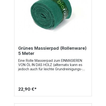
Grünes Massierpad (Rollenware)
5 Meter
Eine Rolle Massierpad zum EINMASIEREN
VON ÖL IN DAS HOLZ (allternativ kann es
jedoch auch für leichte Grundreinigungs-
und Scheuerarbeiten verwendet werden) in
der Farbe Grün mit 5 Metern Länge, 150 mm
Breite ca. 8 mm Stärke. Durch den Erwerb
der Rollenware können Pads in individueller
22,90 €*
Größe für beispielsweise einen
Schwingschleifer zugeschnitten werden.
TIPP : Es können 20 bis 21 Pad's für den
großen Padhalter mit Handgriff (230 x 105