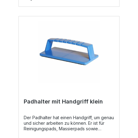
darauf zu achten, dass der Treibteller
sauber bleibt - Verschmutzungen sollten
entfernt werden, bevor Pflegemittelreste
eintrocknen und den Padmitnehmer
unbrauchbar machen können.Werkzeug &
Zubehör Im Setangebot ist der Treibteller
bereits enthalten.
Padhalter mit Handgriff klein
Der Padhalter hat einen Handgriff, um genau
und sicher arbeiten zu können. Er ist für
Reinigungspads, Massierpads sowie
Polierpads im Format 150 mm x 90 mm