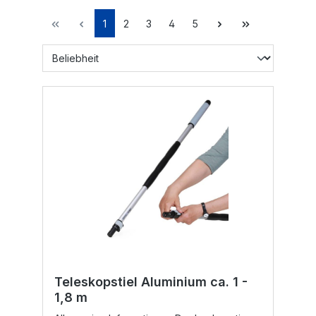
1
2
3
4
5
Teleskopstiel Aluminium ca. 1 -
1,8 m