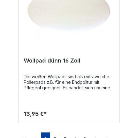
Wollpad dünn 16 Zoll
Die weißen Wollpads sind als extraweiche
Polierpads z.B. für eine Endpolitur mit
Pflegeöl geeignet. Es handelt sich um eine
hochwertige Handwerkerqualität. Wollpads
sind saugfähiger als Vinylpads und für
empfindliche Flächen geeignet. Dieses
dünne Wollpad ist nur als 16-Zoll-Pad
13,95 €*
verfügbar!