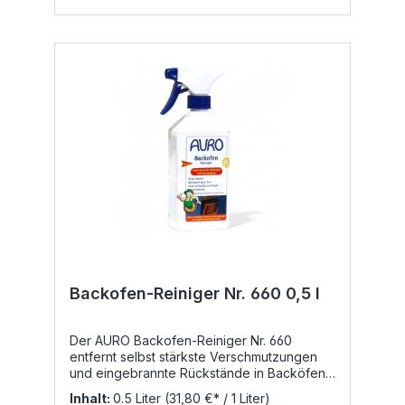
Entfetter ist lebensmittelsauber und
materialschonend. InhaltsstoffeWasser,
Alkohol, Glycerin, Zuckertensid, Kokosfett**,
Pottasche, **als Kaliseife, Rizinusöl**,
Citronensäure, Citrat, Orangenöl, Xanthan,
Citronenöl, Lemongrasöl
VerarbeitungTragen Sie den AURO Küchen-
Entfetter Nr. 651 unverdünnt auf die zu
reinigende Fläche auf. Verteilen Sie das
Produkt mit einem Schwamm oder feuchten
Lappen gleichmäßig und lassen Sie es kurz
einwirken. Dann - ebenfalls mit einem
feuchten Lappen oder Schwamm -
nacharbeiten und mit viel warmem Wasser
gründlich nachreinigen. Hinweis: Wenden
Sie den Küchen-Entfetter auf Holz und
lackierten Oberflächen nur verdünnt an
(Verhältnis 1 Teil Produkt : 10 Teile Wasser).
Backofen-Reiniger Nr. 660 0,5 l
Führen Sie vor der ersten Anwendung an
einer unauffälligen Stelle einen Test auf
Produktverträglichkeit durch. Werkzeug &
Der AURO Backofen-Reiniger Nr. 660
Zubehör Schwamm, Lappen
entfernt selbst stärkste Verschmutzungen
und eingebrannte Rückstände in Backöfen
sowie an Grillrosten und Kochplatten
Inhalt:
0.5 Liter
(31,80 €* / 1 Liter)