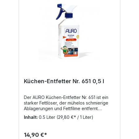
Küchen-Entfetter Nr. 651 0,5 l
Der AURO Küchen-Entfetter Nr. 651 ist ein
starker Fettlöser, der mühelos schmierige
Ablagerungen und Fettfilme entfernt.
Küchenschränke, Dunstabzugshauben und
Inhalt:
0.5 Liter
(29,80 €* / 1 Liter)
Herdoberflächen erscheinen wieder wie
neu. Der Reiniger ist vegan und auf
Wasserbasis. Die praktische Sprühflasche
14,90 €*
erleichtert die Anwendung. Der Küchen-