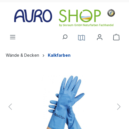
alt springen
Wände & Decken
Kalkfarben
Bildergalerie überspringen