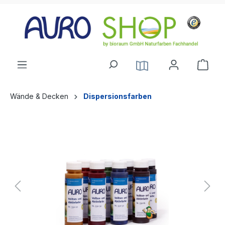
alt springen
Wände & Decken
Dispersionsfarben
Bildergalerie überspringen