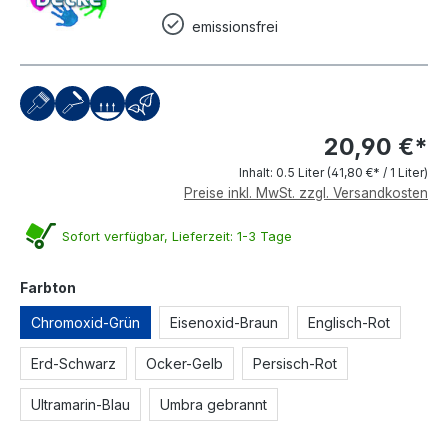
emissionsfrei
20,90 €*
Inhalt:
0.5 Liter
(41,80 €* / 1 Liter)
Preise inkl. MwSt. zzgl. Versandkosten
Sofort verfügbar, Lieferzeit: 1-3 Tage
auswählen
Farbton
Chromoxid-Grün
Eisenoxid-Braun
Englisch-Rot
Erd-Schwarz
Ocker-Gelb
Persisch-Rot
Ultramarin-Blau
Umbra gebrannt