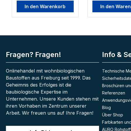
Die Bürste hat einen bereits
Vertiefungen zu hol
In den Warenkorb
In den Ware
komplett montierten
Schleifmaschinen un
Stielhalter, der sie flexibel
Da kommt unsere Bü
einsatzfähig macht. Die
Spiel um auch anso
Terrassenstreichbürste
unzugängliche Riffe
empfiehlt sich besonders
säubern zu können. 
zum Auftragen von
Optimal ist hier ein
Fußbodenölen, ist jedoch
handelsüblicher Bes
auch hervorragend für
mit Schraubgewinde
Versiegelungsarbeiten
hier im Shop erhältli
Fragen? Fragen!
Info & S
geeignet.
Onlinehandel mit wohnbiologischen
Technische Me
Baustoffen aus Freiburg seit 1999. Das
Sicherheitsdat
Geheimnis des Erfolges ist die
Broschüren und
baubiologische Expertise im
Referenzen
Unternehmen. Unsere Kunden stehen mit
Anwendungsvi
ihren Vorhaben im Zentrum unserer
Blog
Arbeit. Wir freuen uns auf Ihre Fragen!
Über Shop
Farbkarten und 
AURO Rohstoff