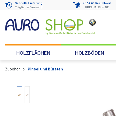
Schnelle Lieferung
ab 149€ Bestellwert
springen
Zur Hauptnavigation springen
Täglicher Versand
FREI HAUS in DE
HOLZFLÄCHEN
HOLZBÖDEN
Zubehör
Pinsel und Bürsten
Bildergalerie überspringen