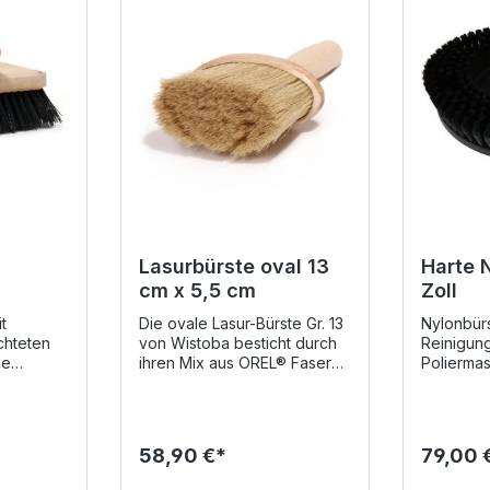
Lasurbürste oval 13
Harte 
cm x 5,5 cm
Zoll
t
Die ovale Lasur-Bürste Gr. 13
Nylonbürs
chteten
von Wistoba besticht durch
Reinigun
le
ihren Mix aus OREL® Fasern
Poliermas
einigung
mit Chinaborsten, die in
Kompletts
Bündeln vulkanisiert worden
kann mit
atte
sind. Die langen Borsten der
Handgriff
infach
Lasurbürste gehen beim
Tellerma
58,90 €*
79,00 
r
Streichen schön
werden. M
us
auseinander, wodurch man
dem Tank