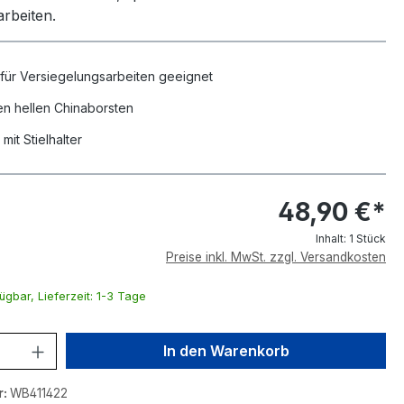
rbeiten.
für Versiegelungsarbeiten geeignet
en hellen Chinaborsten
mit Stielhalter
48,90 €*
Inhalt:
1 Stück
Preise inkl. MwSt. zzgl. Versandkosten
ügbar, Lieferzeit: 1-3 Tage
nzahl: Gib den gewünschten Wert ein o
In den Warenkorb
r:
WB411422