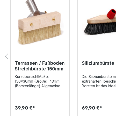
Terrassen / Fußboden
Siliziumbürste
Streichbürste 150mm
KurzübersichtMaße:
Die Siliziumbürste mi
150x30mm (Größe); 43mm
extraharten, beschi
(Borstenlänge) Allgemeine
Borsten ist das idea
InformationenDie Fußboden-
Werkzeug für die R
Streichbürste von Wistoba
von geriffelten
wurde aus reinen hellen
Terrassendielen. Gl
Chinaborsten hergestellt. Die
Dielen lassen sich e
39,90 €*
69,90 €*
Borsten der Bürste sind in
abschleifen, um abe
einer Holzfassung gehalten.
Verschmutzungen a