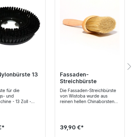
Nylonbürste 13
Fassaden-
Streichbürste
te für die
Die Fassaden-Streichbürste
gs- und
von Wistoba wurde aus
chine - 13 Zoll -
reinen hellen Chinaborsten
et Diese Bürste
gefertigt, welche wiederum
 wenigen
in Bündeln vulkanisiert
en auf die
worden sind. Maße:
schine aufgesetzt
130x55mm / 65mm helle
€*
39,90 €*
it der Bürste und
Chinaborsten
 verwandelt sich