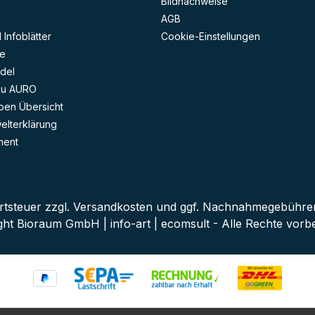
Bildnachweise
AGB
Infoblätter
Cookie-Einstellungen
e
del
zu AURO
ben Übersicht
lterklärung
ment
rtsteuer zzgl.
Versandkosten
und ggf. Nachnahmegebühren,
ght Bioraum GmbH | info-art | ecomsult - Alle Rechte vorbe