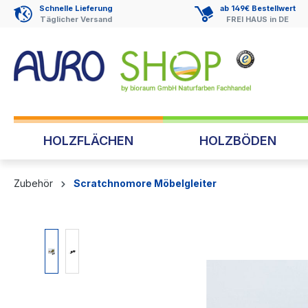
Schnelle Lieferung
ab 149€ Bestellwert
springen
Zur Hauptnavigation springen
Täglicher Versand
FREI HAUS in DE
HOLZFLÄCHEN
HOLZBÖDEN
Zubehör
Scratchnomore Möbelgleiter
Bildergalerie überspringen