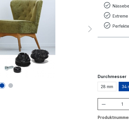
Nässebe
Extreme 
Perfekte
a
Durchmesser
28 mm
34
Produkt A
Produktnumme