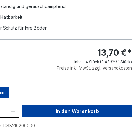
ständig und geräuschdämpfend
Haltbarkeit
r Schutz für Ihre Böden
13,70 €*
Inhalt:
4 Stück
(3,43 €* / 1 Stück)
Preise inkl. MwSt. zzgl. Versandkosten
uswählen
 mm
nzahl: Gib den gewünschten Wert ein o
In den Warenkorb
r:
DS8210200000