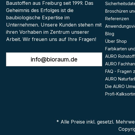
Baustoffen aus Freiburg seit 1999. Das
Sicherheitsdat
Geheimnis des Erfolges ist die
Broschüren und
baubiologische Expertise im
Referenzen
Unternehmen. Unsere Kunden stehen mit
Anwendungsvi
ihren Vorhaben im Zentrum unserer
Blog
Arbeit. Wir freuen uns auf Ihre Fragen!
Über Shop
Farbkarten und 
AURO Rohstoff
info@bioraum.de
AURO Fachhan
FAQ - Fragen 
AURO Naturfar
Die AURO Umwe
Profi-Kalksorti
* Alle Preise inkl. gesetzl. Mehrwe
Copyri