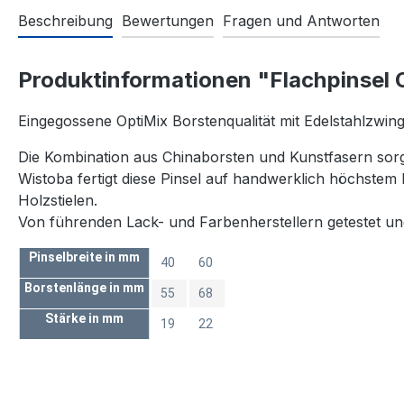
Beschreibung
Bewertungen
Fragen und Antworten
Produktinformationen "Flachpinsel O
Eingegossene OptiMix Borstenqualität mit Edelstahlzwin
Die Kombination aus Chinaborsten und Kunstfasern sorgt
Wistoba fertigt diese Pinsel auf handwerklich höchstem 
Holzstielen.
Von führenden Lack- und Farbenherstellern getestet u
Pinselbreite in mm
40
60
Borstenlänge in mm
55
68
Stärke in mm
19
22