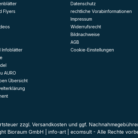
Breite (Zoll) Borst
enblätter
Datenschutz
 Flyers
rechtliche Vorabinformationen
Impressum
deos
Widerrufsrecht
Bildnachweise
AGB
Infoblätter
Cookie-Einstellungen
e
del
zu AURO
ben Übersicht
lterklärung
ment
rtsteuer zzgl.
Versandkosten
und ggf. Nachnahmegebühren,
ght Bioraum GmbH | info-art | ecomsult - Alle Rechte vorbe