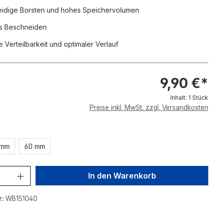
idige Borsten und hohes Speichervolumen
s Beschneiden
e Verteilbarkeit und optimaler Verlauf
9,90 €*
Inhalt:
1 Stück
Preise inkl. MwSt. zzgl. Versandkosten
uswählen
 mm
60 mm
nzahl: Gib den gewünschten Wert ein o
In den Warenkorb
r:
WB151040