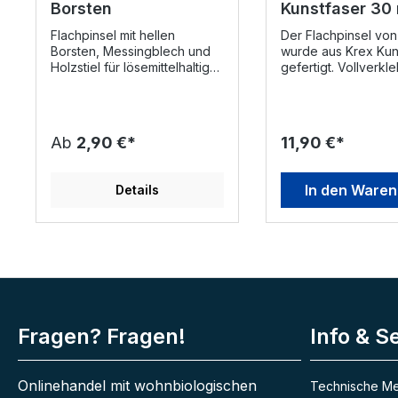
Borsten
Kunstfaser 30
Flachpinsel mit hellen
Der Flachpinsel vo
Borsten, Messingblech und
wurde aus Krex Kun
Holzstiel für lösemittelhaltige
gefertigt. Vollverkle
Lacke & Lasuren, sowie alle
blauer Kunststoff-F
ölhaltigen Anstriche.
Roher Holzstiel. XII.
Pinselbreite in
Geeignet für
mm20304050608099Borsten
wasserbasierende 
Ab
2,90 €*
11,90 €*
länge in
Lasuren Pinselgröße in
mm43434348545460Stärke
mm30405060Borste
in mm11121314151618
in mm46536065Stär
In den Ware
Details
mm18202123
Fragen? Fragen!
Info & S
Onlinehandel mit wohnbiologischen
Technische Me