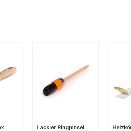
ex
Lackier Ringpinsel
Heizkö