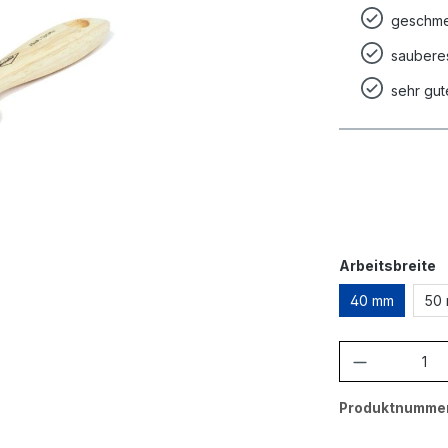
geschme
saubere
sehr gut
a
Arbeitsbreite
40 mm
50
Produkt A
Produktnumme