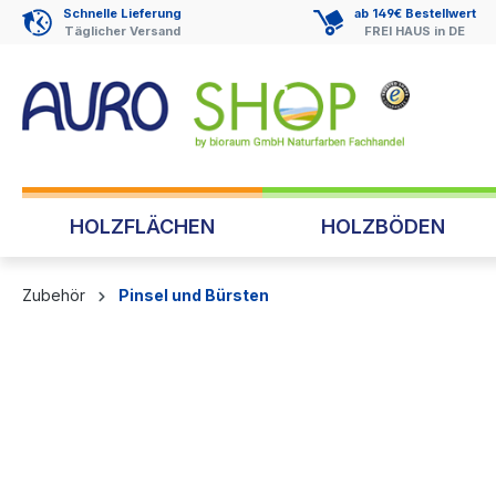
Schnelle Lieferung
ab 149€ Bestellwert
springen
Zur Hauptnavigation springen
Täglicher Versand
FREI HAUS in DE
HOLZFLÄCHEN
HOLZBÖDEN
Zubehör
Pinsel und Bürsten
Bildergalerie überspringen