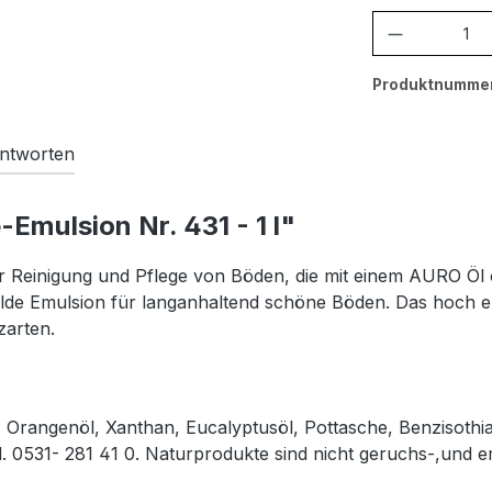
Produkt A
Produktnumme
ntworten
mulsion Nr. 431 - 1 l"
ur Reinigung und Pflege von Böden, die mit einem AURO Öl
lde Emulsion für langanhaltend schöne Böden. Das hoch e
lzarten.
Orangenöl, Xanthan, Eucalyptusöl, Pottasche, Benzisothia
l. 0531- 281 41 0. Naturprodukte sind nicht geruchs-,und em