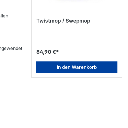
llen
Twistmop / Swepmop
angewendet
84,90 €*
In den Warenkorb