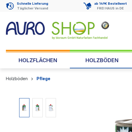
Schnelle Lieferung
ab 149€ Bestellwert
springen
Zur Hauptnavigation springen
Täglicher Versand
FREI HAUS in DE
HOLZFLÄCHEN
HOLZBÖDEN
Holzböden
Pflege
Bildergalerie überspringen