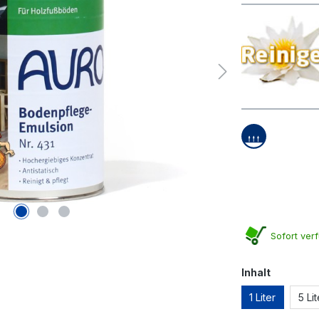
Sofort verf
auswähl
Inhalt
1 Liter
5 Lit