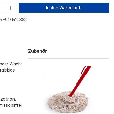
nzahl: Gib den gewünschten Wert ein o
In den Warenkorb
r:
AU4314100000
Zubehör
 oder Wachs
rgiebige
zolinon,
issionsfrei.