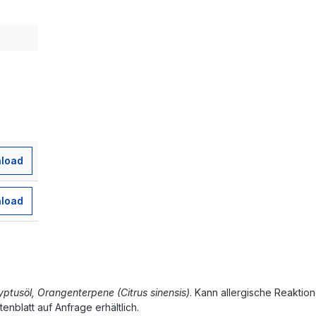
load
load
yptusöl, Orangenterpene (Citrus sinensis)
. Kann allergische Reaktio
enblatt auf Anfrage erhältlich.