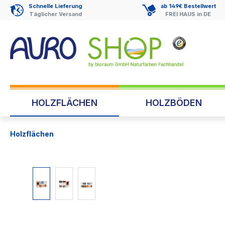
Schnelle Lieferung
ab 149€ Bestellwert
springen
Zur Hauptnavigation springen
Täglicher Versand
FREI HAUS in DE
HOLZFLÄCHEN
HOLZBÖDEN
Holzflächen
Bildergalerie überspringen