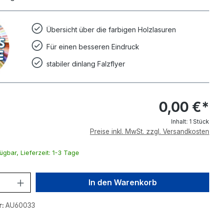
Übersicht über die farbigen Holzlasuren
Für einen besseren Eindruck
stabiler dinlang Falzflyer
0,00 €*
Inhalt:
1 Stück
Preise inkl. MwSt. zzgl. Versandkosten
ügbar, Lieferzeit: 1-3 Tage
nzahl: Gib den gewünschten Wert ein o
In den Warenkorb
r:
AU60033