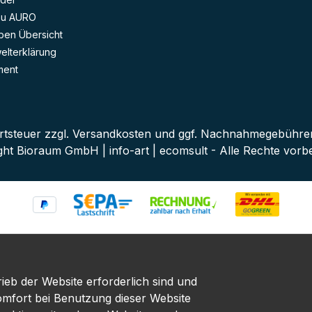
ischen
zu AURO
anz ohne
ben Übersicht
thetik
lterklärung
nier
piriert
ment
ben neu
tig,
Eine
aft: AURO
RO ist
rtsteuer zzgl.
Versandkosten
und ggf. Nachnahmegebühren,
ulmer
ght Bioraum GmbH | info-art | ecomsult - Alle Rechte vorbe
n. Aus
t
ive
n –
eine
Farbkarte,
O
e COLOURS
reint
 AURO´s
ieb der Website erforderlich sind und
t –
r
omfort bei Benutzung dieser Website
hn- und