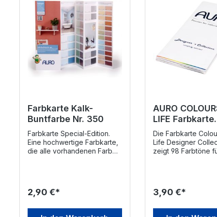
Farbkarte Kalk-
AURO COLOUR
Buntfarbe Nr. 350
LIFE Farbkarte
Designer`s Col
Farbkarte Special-Edition.
Die Farbkarte Colou
Eine hochwertige Farbkarte,
Life Designer Collec
die alle vorhandenen Farben
zeigt 98 Farbtöne fü
in 8 verschiedenen
Farben Colours for 
Abtönungen zeigt - von sehr
Wandfarbe, 535
hell bis kräftig (Vollton) -
Lehmfarbe und den
sowie weitere 24 einfache
517 in matt. Die Far
2,90 €*
3,90 €*
Mischungen. Das
wurde von Edward 
Mischungsverhhältnis zu den
zusammengestellt –
einzelnen Tönen ist
Visionär für nachhal