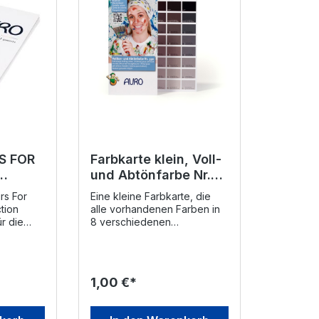
S FOR
Farbkarte klein, Voll-
und Abtönfarbe Nr.
lection
330
rs For
Eine kleine Farbkarte, die
tion
alle vorhandenen Farben in
r die
8 verschiedenen
Life 555
Abtönungen zeigt - von sehr
hell bis kräftig (Vollton).
 Lack
Mischverhältnisse sind
bauswahl
angegeben. Mischungen von
1,00 €*
Bulmer
Abtönfarben untereinander
 einem
werden auf dieser Karte
tige
nicht abgebildet. Die Voll-