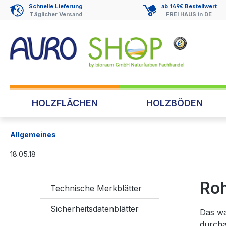
Schnelle Lieferung
ab 149€ Bestellwert
springen
Zur Hauptnavigation springen
Täglicher Versand
FREI HAUS in DE
HOLZFLÄCHEN
HOLZBÖDEN
Allgemeines
18.05.18
Roh
Technische Merkblätter
Sicherheitsdatenblätter
Das wa
durcha