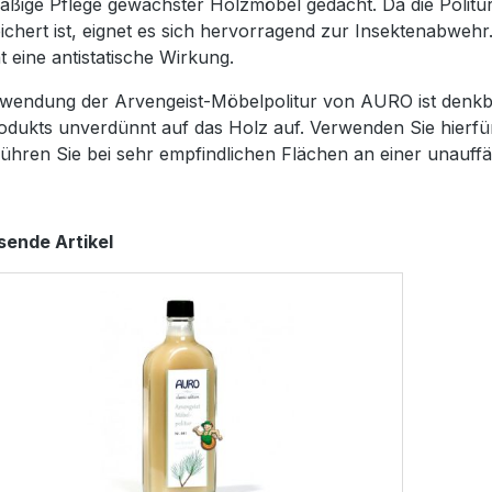
äßige Pflege gewachster Holzmöbel gedacht. Da die Politur
ichert ist, eignet es sich hervorragend zur Insektenabwehr. 
t eine antistatische Wirkung.
wendung der Arvengeist-Möbelpolitur von AURO ist denkbar
odukts unverdünnt auf das Holz auf. Verwenden Sie hierfü
Führen Sie bei sehr empfindlichen Flächen an einer unauffäl
uktgalerie überspringen
sende Artikel