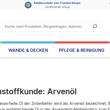
Käuferschutz von Trusted Shops
zerifizierter Shop
WÄNDE & DECKEN
PFLEGE & REINIGUNG
stoffkunde: Arvenöl
sserhelle Öl der Zirbelkiefer wird als Arvenöl bezeichnet.
us wohlriechende Öl in der Arvengeist-Möbelpolitur zum Ein