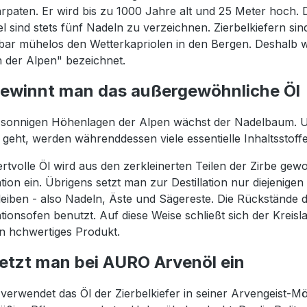
rpaten. Er wird bis zu 1000 Jahre alt und 25 Meter hoch. 
l sind stets fünf Nadeln zu verzeichnen. Zierbelkiefern sin
bar mühelos den Wetterkapriolen in den Bergen. Deshalb 
n der Alpen" bezeichnet.
ewinnt man das außergewöhnliche Öl
 sonnigen Höhenlagen der Alpen wächst der Nadelbaum. 
n geht, werden währenddessen viele essentielle Inhaltsstoffe
rtvolle Öl wird aus den zerkleinerten Teilen der Zirbe ge
ation ein. Übrigens setzt man zur Destillation nur diejenige
leiben - also Nadeln, Äste und Sägereste. Die Rückstände d
lationsofen benutzt. Auf diese Weise schließt sich der Kreis
n hchwertiges Produkt.
etzt man bei AURO Arvenöl ein
erwendet das Öl der Zierbelkiefer in seiner Arvengeist-Möbe