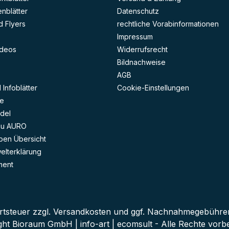
eichmäßig abreiben, nach einigen Minuten
enblätter
Datenschutz
chpolieren. Bei sehr empfindlichen Oberflächen an
auffälliger Stelle Test durchführen.
 Flyers
rechtliche Vorabinformationen
Impressum
deos
Widerrufsrecht
Bildnachweise
AGB
Infoblätter
Cookie-Einstellungen
e
del
zu AURO
ben Übersicht
lterklärung
ment
rtsteuer zzgl.
Versandkosten
und ggf. Nachnahmegebühren,
ght Bioraum GmbH | info-art | ecomsult - Alle Rechte vorbe