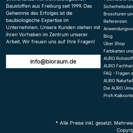
gl
Baustoffen aus Freiburg seit 1999. Das
Sicherheitsdat
na
un
Geheimnis des Erfolges ist die
Broschüren und
baubiologische Expertise im
Referenzen
Unternehmen. Unsere Kunden stehen mit
Anwendungsvi
ihren Vorhaben im Zentrum unserer
Blog
Arbeit. Wir freuen uns auf Ihre Fragen!
Über Shop
Farbkarten und 
AURO Rohstoff
info@bioraum.de
AURO Fachhan
FAQ - Fragen 
AURO Naturfar
Die AURO Umwe
Profi-Kalksorti
* Alle Preise inkl. gesetzl. Mehrwe
Copyri