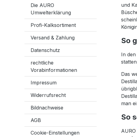
und Ka
Die AURO
Büsche
Umwelterklärung
schein
Profi-Kalksortiment
Königi
Versand & Zahlung
So g
Datenschutz
In den
statte
rechtliche
Vorabinformationen
Das we
Destill
Impressum
übrigb
Widerrufsrecht
Destil
man ei
Bildnachweise
So s
AGB
AURO v
Cookie-Einstellungen