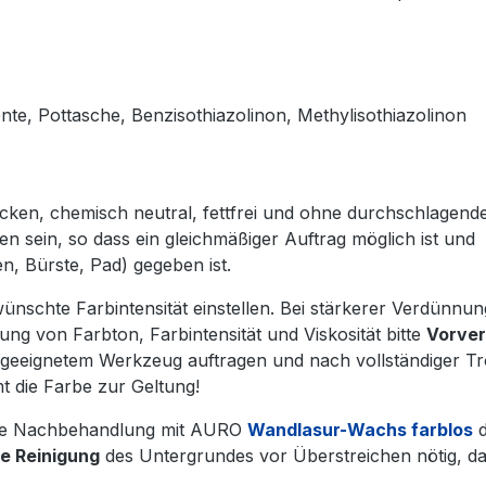
te, Pottasche, Benzisothiazolinon, Methylisothiazolinon
ocken, chemisch neutral, fettfrei und ohne durchschlagend
n sein, so dass ein gleichmäßiger Auftrag möglich ist und
n, Bürste, Pad) gegeben ist.
schte Farbintensität einstellen. Bei stärkerer Verdünnun
lung von Farbton, Farbintensität und Viskosität bitte
Vorve
t geeignetem Werkzeug auftragen und nach vollständiger T
 die Farbe zur Geltung!
hige Nachbehandlung mit AURO
Wandlasur-Wachs farblos
d
he Reinigung
des Untergrundes vor Überstreichen nötig, d