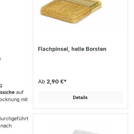
Flachpinsel, helle Borsten
e
Ab
2,90 €*
g
rsuche
auf
Details
rocknung mit
urchgeführt
anach