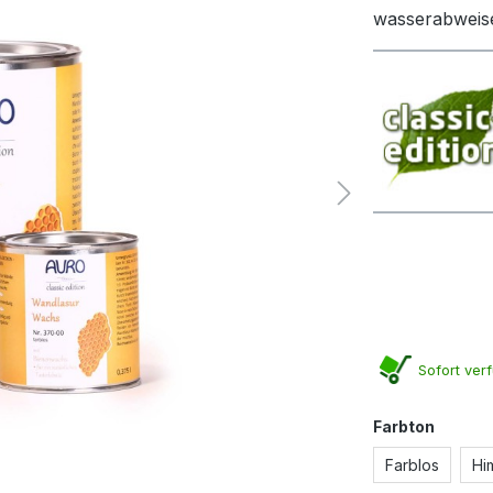
wasserabweis
Sofort verf
auswä
Farbton
Farblos
Hi