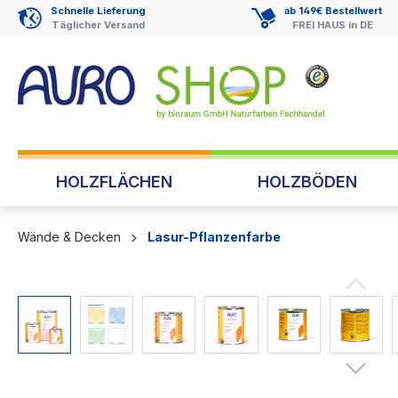
Schnelle Lieferung
ab 149€ Bestellwert
springen
Zur Hauptnavigation springen
Täglicher Versand
FREI HAUS in DE
HOLZFLÄCHEN
HOLZBÖDEN
Wände & Decken
Lasur-Pflanzenfarbe
Bildergalerie überspringen