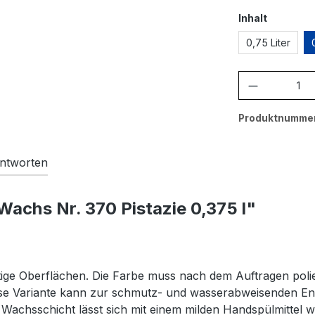
auswähl
Inhalt
0,75 Liter
Produkt A
Produktnumme
ntworten
achs Nr. 370 Pistazie 0,375 l"
tige Oberflächen. Die Farbe muss nach dem Auftragen poli
lose Variante kann zur schmutz- und wasserabweisenden 
 Wachsschicht lässt sich mit einem milden Handspülmittel w