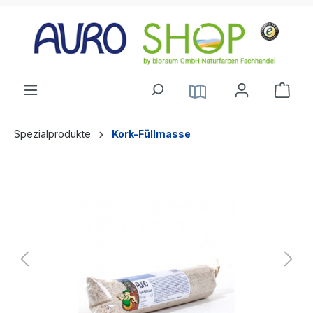
alt springen
Spezialprodukte
Kork-Füllmasse
Bildergalerie überspringen