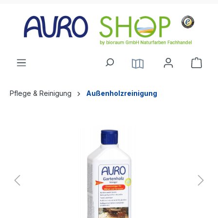
alt springen
Pflege & Reinigung
Außenholzreinigung
Bildergalerie überspringen